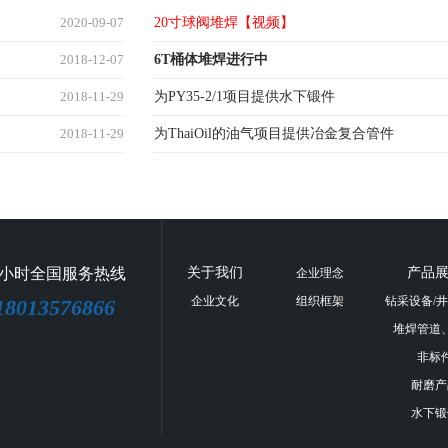
2020-09-07
20寸球阀堆焊【视频】
2018-12-07
6T桶体堆焊进行中
2018-11-29
为PY35-2/1项目提供水下锻件
2018-11-29
为ThaiOil的油气项目提供冶金复合管件
4小时全国服务热线
关于我们
产品
企业理念
企业文化
组织框架
钻采设备/
18013576866
堆焊管道
非标
耐磨产
水下锻